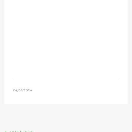
04/06/2024
OLDER POSTS