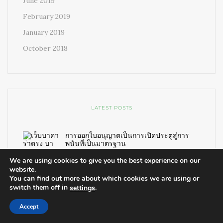
June 2019
February 2019
January 2019
October 2018
LATEST POSTS
การออกใบอนุญาตเป็นการเปิดประตูสู่การ
พนันที่เป็นมาตรฐาน
05/06/2026
We are using cookies to give you the best experience on our
website.
You can find out more about which cookies we are using or
Hard Money-Funded Projects:
switch them off in
.
settings
Strengthening Local Economies
07/05/2026
Accept