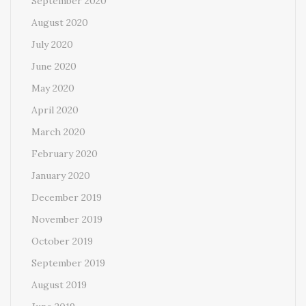
September 2020
August 2020
July 2020
June 2020
May 2020
April 2020
March 2020
February 2020
January 2020
December 2019
November 2019
October 2019
September 2019
August 2019