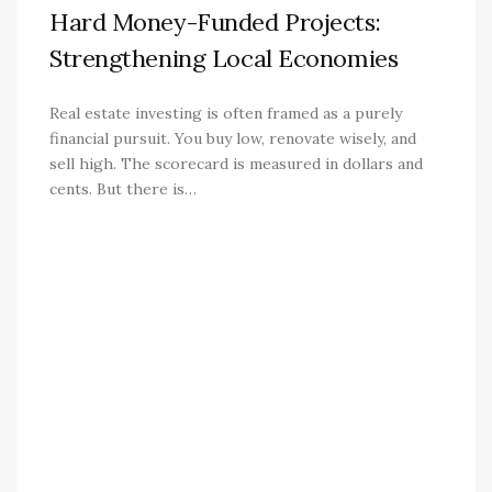
Hard Money-Funded Projects:
Strengthening Local Economies
Real estate investing is often framed as a purely
financial pursuit. You buy low, renovate wisely, and
sell high. The scorecard is measured in dollars and
cents. But there is…