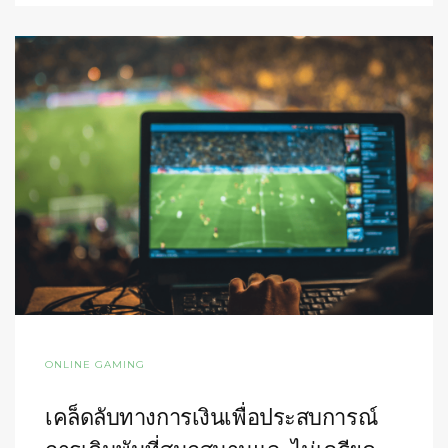
ONLINE GAMING
เคล็ดลับทางการเงินเพื่อประสบการณ์