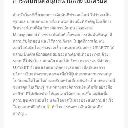
การเดิมพันที่สนุกสนานและไม่เครียด
สำหรับใครที่ชื่นชอบการเดิมพันกีฬาออนไลน์ ไม่ว่าจะเป็น
ฟุตบอล บาสเกตบอล หรือเทนนิส สิ่งหนึ่งที่สำคัญไม่แพ้การ
วิเคราะห์เกมก็คือ “การจัดการเงินทุน (Bankroll
Management)” เพราะมันคือหัวใจของการเดิมพันที่สนุก มี
ความรับผิดชอบ และไร้ความกังวล ในยุคที่การเดิมพัน
ออนไลน์เติบโตอย่างรวดเร็ว แพลตฟอร์มอย่าง UFABET ได้
กลายเป็นตัวเลือกยอดนิยมของนักเดิมพันทั่วประเทศ ด้วย
ระบบที่โปร่งใส ปลอดภัย และให้บริการครบวงจร ที่สำคัญ
UFABET ยังส่งเสริมแนวคิดการเล่นอย่างมีสติและการ
บริหารเงินอย่างชาญฉลาด เพื่อให้ผู้เล่นทุกคนสามารถสนุก
ไปกับเกมได้โดยไม่ต้องเครียดหรือเสี่ยงเกินจำเป็น บทความนี้
จะพาคุณไปเรียนรู้ “แนวทางการจัดการเงินเดิมพันอย่างมือ
อาชีพ” ที่ไม่เพียงช่วยให้คุณเล่นได้ยาวนานขึ้น แต่ยังเพิ่ม
ความสุข ความมั่นใจ และโอกาสในการประสบความสำเร็จ
ในทุกแมตช์อีกด้วย
ทำไมการจัดการเงินเดิมพันถึง
สำคัญ…