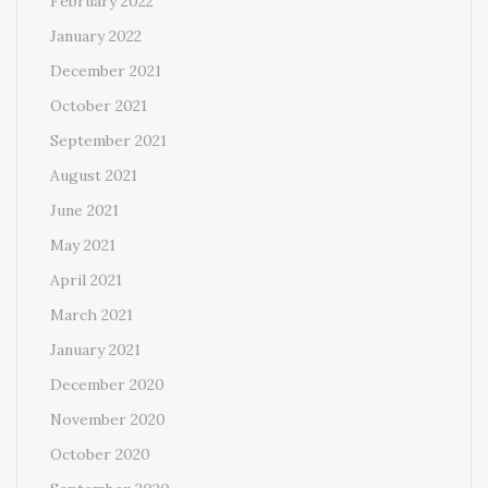
February 2022
January 2022
December 2021
October 2021
September 2021
August 2021
June 2021
May 2021
April 2021
March 2021
January 2021
December 2020
November 2020
October 2020