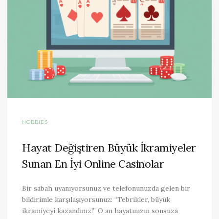
HOBBIES
Hayat Değiştiren Büyük İkramiyeler
Sunan En İyi Online Casinolar
Bir sabah uyanıyorsunuz ve telefonunuzda gelen bir
bildirimle karşılaşıyorsunuz: “Tebrikler, büyük
ikramiyeyi kazandınız!” O an hayatınızın sonsuza