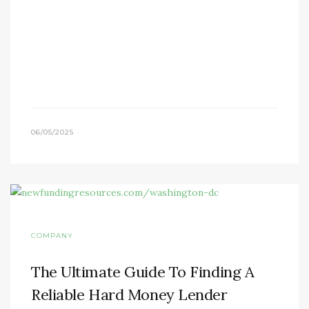
06/05/2025
COMPANY
The Ultimate Guide To Finding A
Reliable Hard Money Lender