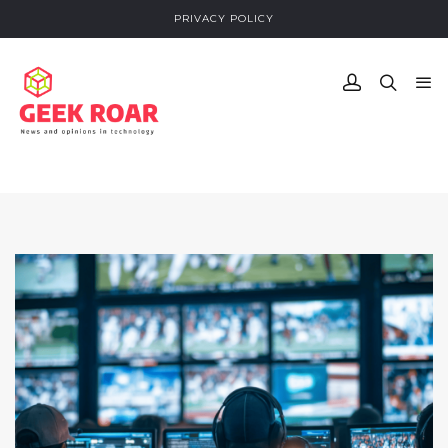
PRIVACY POLICY